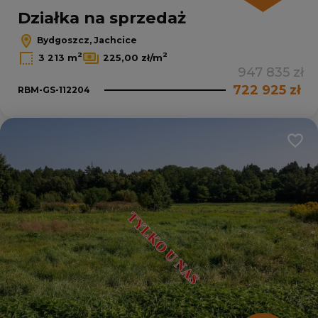
Działka na sprzedaż
Bydgoszcz, Jachcice
2
2
3 213 m
225,00 zł/m
947 835 zł
722 925 zł
RBM-GS-112204
Dodaj