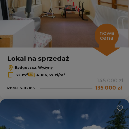
nowa
cena
Lokal na sprzedaż
Bydgoszcz, Wyżyny
2
2
32 m
4 166,67 zł/m
145 000 zł
135 000 zł
RBM-LS-112185
Dodaj