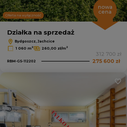
nowa
cena
Oferta na wyłączność
Działka na sprzedaż
Bydgoszcz, Jachcice
2
2
1 060 m
260,00 zł/m
312 700 zł
275 600 zł
RBM-GS-112202
Dodaj