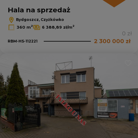
Hala na sprzedaż
Bydgoszcz, Czyżkówko
2
2
360 m
6 388,89 zł/m
0 zł
2 300 000 zł
RBM-HS-112221
Dodaj