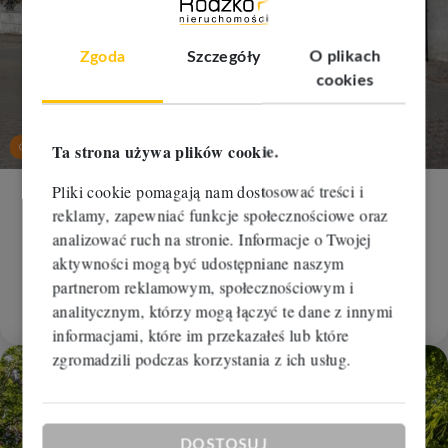
Zgoda
Szczegóły
O plikach
cookies
Ta strona używa plików cookie.
Oferta na wyłączność
Pliki cookie pomagają nam dostosować treści i
Obiekt na sprzedaż
reklamy, zapewniać funkcje społecznościowe oraz
analizować ruch na stronie. Informacje o Twojej
Bydgoszcz, Miedzyń
aktywności mogą być udostępniane naszym
2
2
300 m
3 200,00 zł/m
partnerom reklamowym, społecznościowym i
960 000 zł
analitycznym, którzy mogą łączyć te dane z innymi
RBM-BS-112213
informacjami, które im przekazałeś lub które
zgromadzili podczas korzystania z ich usług.
Dodaj
DOSTOSUJ