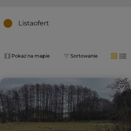
Lista
ofert
+
−
Pokaż na mapie
Sortowanie
tabela
list
Dodaj
4