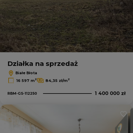
45
3
Leaflet
|
© OpenMapTiles
© OpenStreetMap contributors
Działka na sprzedaż
Białe Błota
2
2
16 597 m
84,35 zł/m
1 400 000 zł
RBM-GS-112250
Dodaj