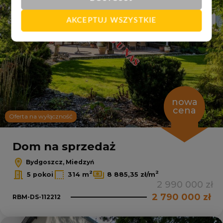
AKCEPTUJ WSZYSTKIE
nowa
cena
Oferta na wyłączność
Dom na sprzedaż
Bydgoszcz, Miedzyń
2
2
5 pokoi
314 m
8 885,35 zł/m
2 990 000 zł
2 790 000 zł
RBM-DS-112212