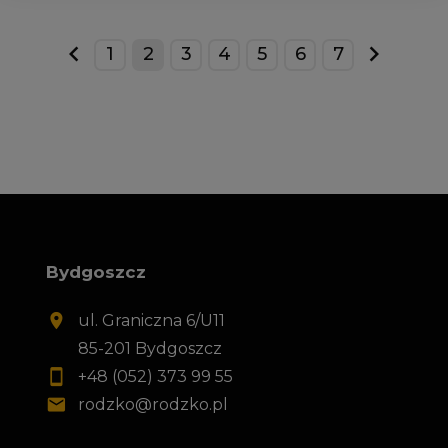
1
2
3
4
5
6
7
prev
next
Bydgoszcz
ul. Graniczna 6/U11
85-201 Bydgoszcz
+48 (052) 373 99 55
rodzko@rodzko.pl