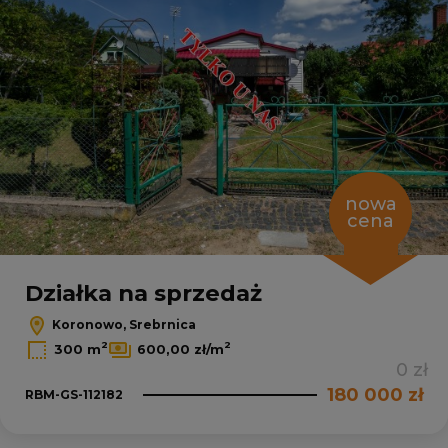
nowa
cena
Działka na sprzedaż
Koronowo, Srebrnica
2
2
300 m
600,00 zł/m
0 zł
180 000 zł
RBM-GS-112182