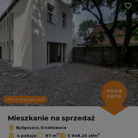
Dodaj
nowa
cena
Oferta na wyłączność
Mieszkanie na sprzedaż
Bydgoszcz, Śródmieście
2
2
4 pokoje
87 m
5 948,26 zł/m