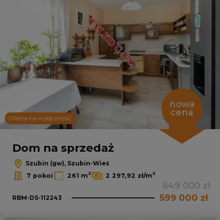
nowa
cena
Oferta na wyłączność
Dom na sprzedaż
Szubin (gw), Szubin-Wieś
2
2
7 pokoi
261 m
2 297,92 zł/m
649 000 zł
599 000 zł
RBM-DS-112243