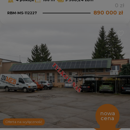
0 zł
890 000 zł
RBM-MS-112227
Dodaj
nowa
cena
Oferta na wyłączność