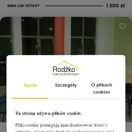
1 500 zł
RBM-LW-107007
Dodaj
Zgoda
Szczegóły
O plikach
cookies
Ta strona używa plików cookie.
Pliki cookie pomagają nam dostosować treści i
reklamy, zapewniać funkcje społecznościowe oraz