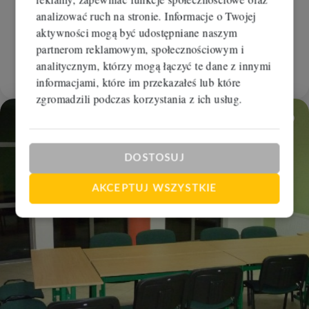
Lokal na wynajem
analizować ruch na stronie. Informacje o Twojej
Bydgoszcz, Centrum
aktywności mogą być udostępniane naszym
2
2
41 m
27,00 zł/m
partnerom reklamowym, społecznościowym i
analitycznym, którzy mogą łączyć te dane z innymi
1 107 zł
RBM-LW-106975
informacjami, które im przekazałeś lub które
zgromadzili podczas korzystania z ich usług.
Dodaj
DOSTOSUJ
AKCEPTUJ WSZYSTKIE