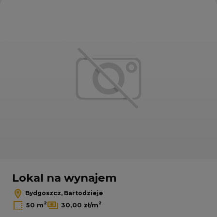
Dodaj
Lokal na wynajem
Bydgoszcz, Bartodzieje
2
2
50 m
30,00 zł/m