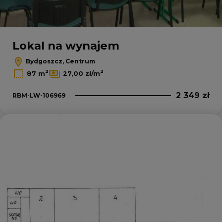
Lokal na wynajem
Bydgoszcz, Centrum
2
2
87 m
27,00 zł/m
2 349 zł
RBM-LW-106969
Dodaj