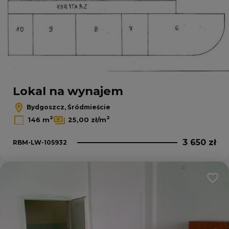
Lokal na wynajem
Bydgoszcz, Śródmieście
2
2
146 m
25,00 zł/m
3 650 zł
RBM-LW-105932
Dodaj