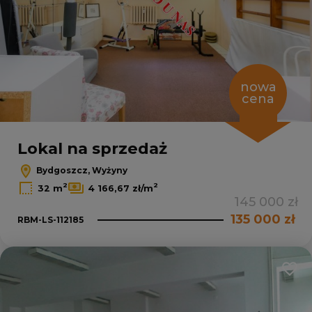
nowa
cena
Leaflet
|
© OpenMapTiles
© OpenStreetMap contributors
Lokal na sprzedaż
Bydgoszcz, Wyżyny
2
2
32 m
4 166,67 zł/m
145 000 zł
135 000 zł
RBM-LS-112185
Dodaj