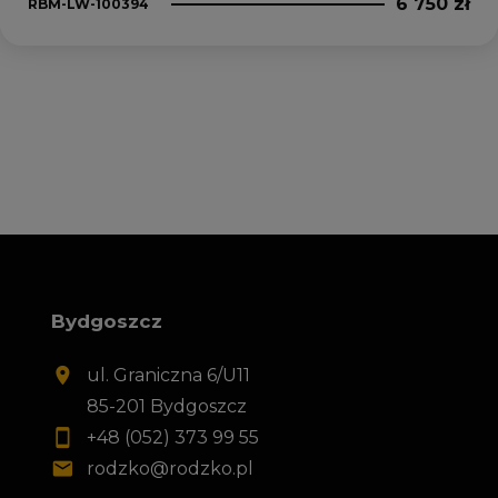
6 750 zł
RBM-LW-100394
Bydgoszcz
ul. Graniczna 6/U11
85-201 Bydgoszcz
+48 (052) 373 99 55
rodzko@rodzko.pl