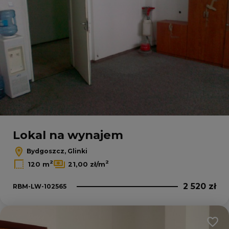
Lokal na wynajem
Bydgoszcz, Glinki
2
2
120 m
21,00 zł/m
2 520 zł
RBM-LW-102565
Dodaj