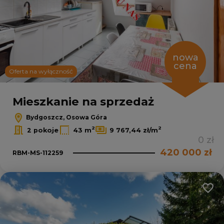
nowa
cena
Oferta na wyłączność
Mieszkanie na sprzedaż
Bydgoszcz, Osowa Góra
2
2
2 pokoje
43 m
9 767,44 zł/m
0 zł
420 000 zł
RBM-MS-112259
Dodaj