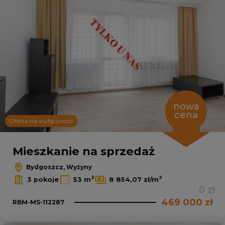
nowa
cena
Oferta na wyłączność
Mieszkanie na sprzedaż
Bydgoszcz, Wyżyny
2
2
3 pokoje
53 m
8 854,07 zł/m
0 zł
469 000 zł
RBM-MS-112287