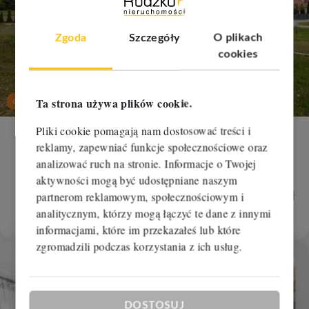
Zgoda
Szczegóły
O plikach
cookies
nowa
cena
Ta strona używa plików cookie.
Oferta na wyłączność
Pliki cookie pomagają nam dostosować treści i
Dom na sprzedaż
reklamy, zapewniać funkcje społecznościowe oraz
analizować ruch na stronie. Informacje o Twojej
Dobrcz, Stronno
aktywności mogą być udostępniane naszym
2
2
4 pokoje
136 m
4 338,24 zł/m
630 000 zł
partnerom reklamowym, społecznościowym i
590 000 zł
analitycznym, którzy mogą łączyć te dane z innymi
RBM-DS-112273
informacjami, które im przekazałeś lub które
zgromadzili podczas korzystania z ich usług.
Dodaj
DOSTOSUJ