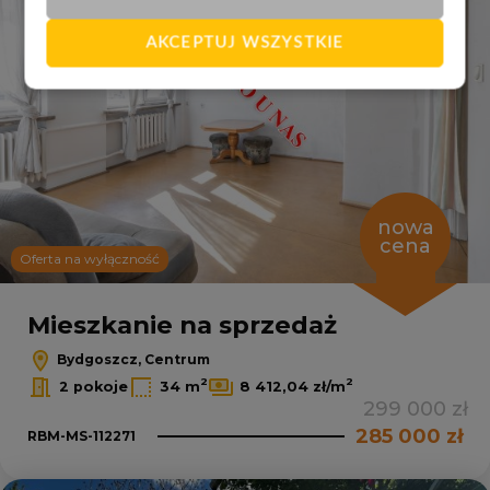
AKCEPTUJ WSZYSTKIE
nowa
cena
Oferta na wyłączność
Mieszkanie na sprzedaż
Bydgoszcz, Centrum
2
2
2 pokoje
34 m
8 412,04 zł/m
299 000 zł
285 000 zł
RBM-MS-112271