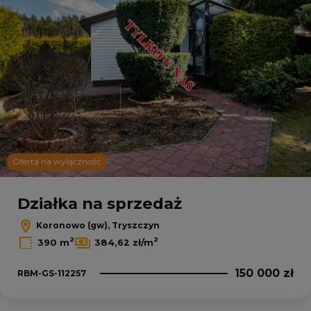
Oferta na wyłączność
Działka na sprzedaż
Koronowo (gw), Tryszczyn
2
2
390 m
384,62 zł/m
150 000 zł
RBM-GS-112257