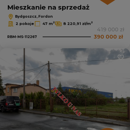
Mieszkanie na sprzedaż
Bydgoszcz, Fordon
2
2
2 pokoje
47 m
8 220,91 zł/m
419 000 zł
390 000 zł
RBM-MS-112267
Dodaj