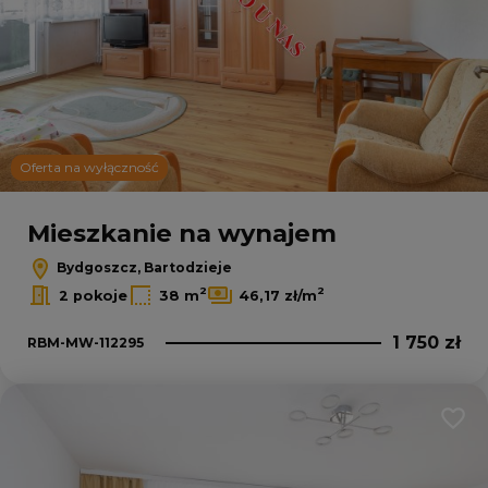
45
3
Oferta na wyłączność
Leaflet
|
© OpenMapTiles
© OpenStreetMap contributors
Mieszkanie na wynajem
Bydgoszcz, Bartodzieje
2
2
2 pokoje
38 m
46,17 zł/m
1 750 zł
RBM-MW-112295
Dodaj