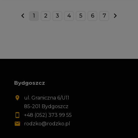
1
2
3
4
5
6
7
prev
next
Bydgoszcz
ul. Graniczna 6/U11
85-201 Bydgoszcz
+48 (052) 373 99 55
rodzko@rodzko.pl