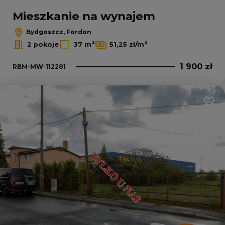
Mieszkanie na wynajem
Bydgoszcz, Fordon
2
2
2 pokoje
37 m
51,25 zł/m
1 900 zł
RBM-MW-112281
Dodaj