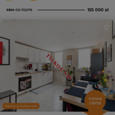
155 000 zł
RBM-GS-112270
Dodaj
nowa
cena
Oferta na wyłączność