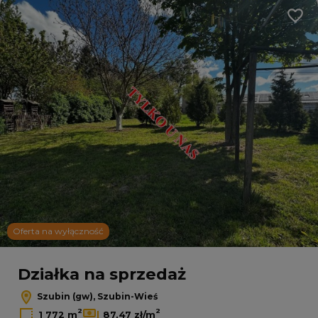
Dodaj
Oferta na wyłączność
Działka na sprzedaż
Szubin (gw), Szubin-Wieś
2
2
1 772 m
87,47 zł/m