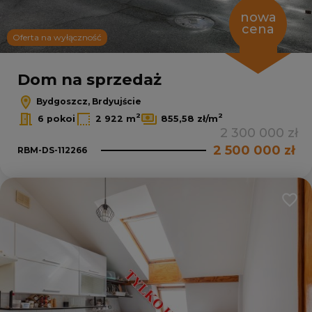
nowa
cena
Oferta na wyłączność
Dom na sprzedaż
Bydgoszcz, Brdyujście
2
2
6 pokoi
2 922 m
855,58 zł/m
2 300 000 zł
2 500 000 zł
RBM-DS-112266
Dodaj