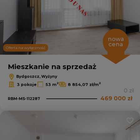
nowa
cena
Oferta na wyłączność
Leaflet
|
© OpenMapTiles
© OpenStreetMap contributors
Mieszkanie na sprzedaż
Bydgoszcz, Wyżyny
2
2
3 pokoje
53 m
8 854,07 zł/m
0 zł
469 000 zł
RBM-MS-112287
Dodaj