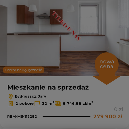
nowa
cena
Oferta na wyłączność
Mieszkanie na sprzedaż
Bydgoszcz, Jary
2
2
2 pokoje
32 m
8 746,88 zł/m
0 zł
279 900 zł
RBM-MS-112282