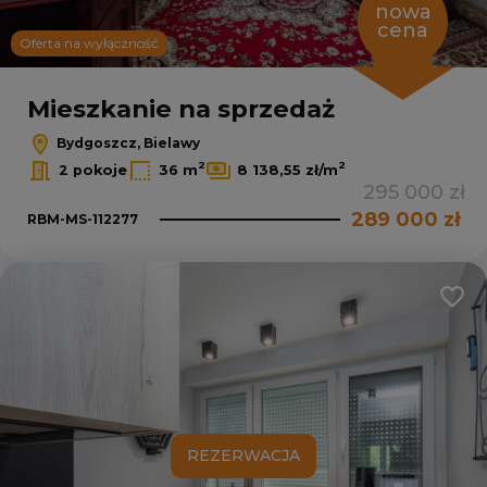
nowa
cena
Oferta na wyłączność
Mieszkanie na sprzedaż
Bydgoszcz, Bielawy
2
2
2 pokoje
36 m
8 138,55 zł/m
295 000 zł
289 000 zł
RBM-MS-112277
Dodaj
REZERWACJA