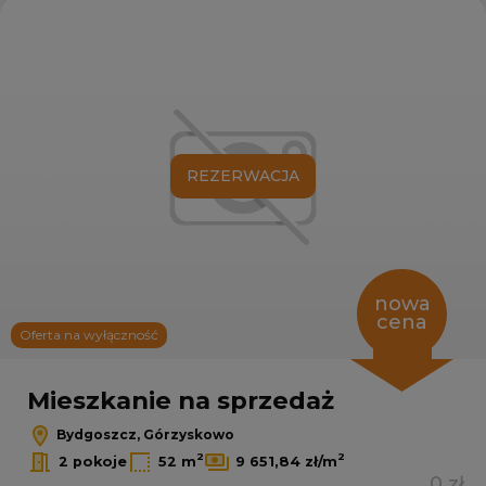
Dodaj
REZERWACJA
nowa
cena
Oferta na wyłączność
Mieszkanie na sprzedaż
Bydgoszcz, Górzyskowo
2
2
2 pokoje
52 m
9 651,84 zł/m
0 zł