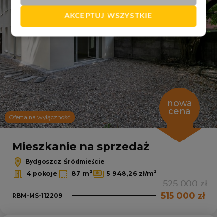
AKCEPTUJ WSZYSTKIE
nowa
cena
Oferta na wyłączność
Mieszkanie na sprzedaż
Bydgoszcz, Śródmieście
2
2
4 pokoje
87 m
5 948,26 zł/m
525 000 zł
515 000 zł
RBM-MS-112209