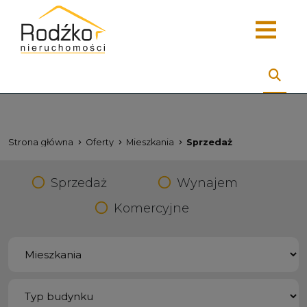
Strona główna
Oferty
Mieszkania
Sprzedaż
Sprzedaż
Wynajem
Komercyjne