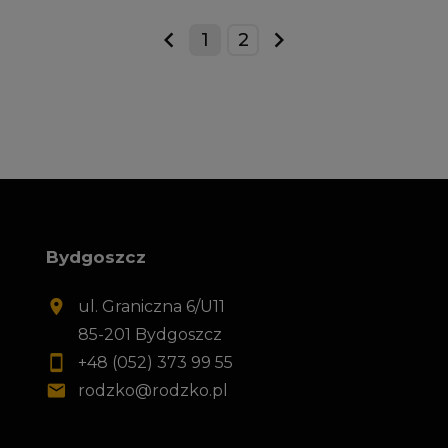
1
2
prev
next
Bydgoszcz
ul. Graniczna 6/U11
85-201 Bydgoszcz
+48 (052) 373 99 55
rodzko@rodzko.pl