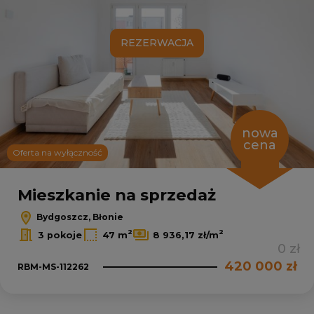
REZERWACJA
nowa
cena
Oferta na wyłączność
Mieszkanie na sprzedaż
Bydgoszcz, Błonie
2
2
3 pokoje
47 m
8 936,17 zł/m
0 zł
420 000 zł
RBM-MS-112262