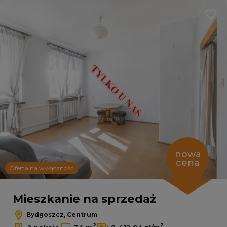
Dodaj
nowa
cena
Oferta na wyłączność
Mieszkanie na sprzedaż
Bydgoszcz, Centrum
2
2