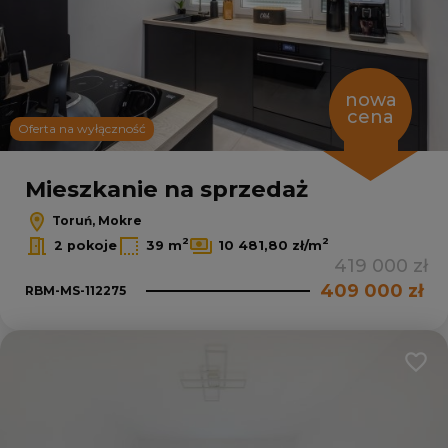
nowa
cena
Oferta na wyłączność
Mieszkanie na sprzedaż
Toruń, Mokre
2
2
2 pokoje
39 m
10 481,80 zł/m
419 000 zł
409 000 zł
RBM-MS-112275
Dodaj