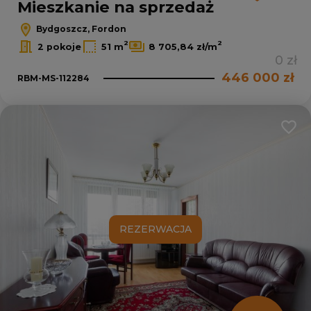
Mieszkanie na sprzedaż
Bydgoszcz, Fordon
2
2
2 pokoje
51 m
8 705,84 zł/m
0 zł
446 000 zł
RBM-MS-112284
Dodaj
REZERWACJA