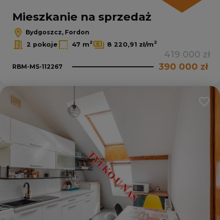
Mieszkanie na sprzedaż
Bydgoszcz, Fordon
2
2
2 pokoje
47 m
8 220,91 zł/m
419 000 zł
390 000 zł
RBM-MS-112267
Dodaj