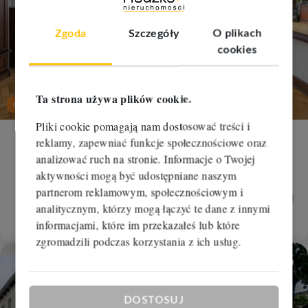
Zgoda
Szczegóły
O plikach
cookies
nowa
cena
Ta strona używa plików cookie.
Oferta na wyłączność
Pliki cookie pomagają nam dostosować treści i
reklamy, zapewniać funkcje społecznościowe oraz
Mieszkanie na sprzedaż
analizować ruch na stronie. Informacje o Twojej
Bydgoszcz, Śródmieście
aktywności mogą być udostępniane naszym
2
2
4 pokoje
166 m
5 368,24 zł/m
partnerom reklamowym, społecznościowym i
0 zł
analitycznym, którzy mogą łączyć te dane z innymi
890 000 zł
RBM-MS-112227
informacjami, które im przekazałeś lub które
zgromadzili podczas korzystania z ich usług.
Dodaj
DOSTOSUJ