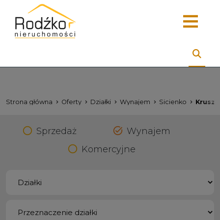
Strona główna
Oferty
Działki
Wynajem
Sicienko
Kruszy
Sprzedaż
Wynajem
Komercyjne