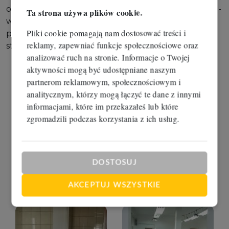
ogrzewana, budynek ocieplony. Nie pyląca podłoga -
Ta strona używa plików cookie.
wszędzie kafle. Lokal cały po remoncie. Nowe
Pliki cookie pomagają nam dostosować treści i
pomieszczenia sanitarne i socjalne. Sama hala
reklamy, zapewniać funkcje społecznościowe oraz
stanowi prawie połowę lokalu. Okazja.
analizować ruch na stronie. Informacje o Twojej
aktywności mogą być udostępniane naszym
partnerom reklamowym, społecznościowym i
analitycznym, którzy mogą łączyć te dane z innymi
informacjami, które im przekazałeś lub które
zgromadzili podczas korzystania z ich usług.
DOSTOSUJ
AKCEPTUJ WSZYSTKIE