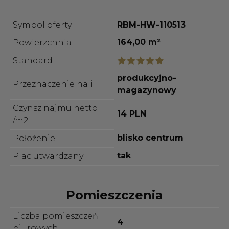
Symbol oferty
RBM-HW-110513
164,00 m²
Powierzchnia
Standard
produkcyjno-
Przeznaczenie hali
magazynowy
Czynsz najmu netto
14 PLN
/m2
blisko centrum
Położenie
tak
Plac utwardzany
Pomieszczenia
Liczba pomieszczeń
4
biurowych