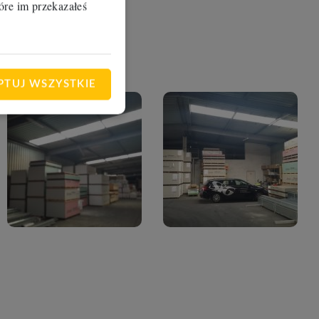
óre im przekazałeś
PTUJ WSZYSTKIE