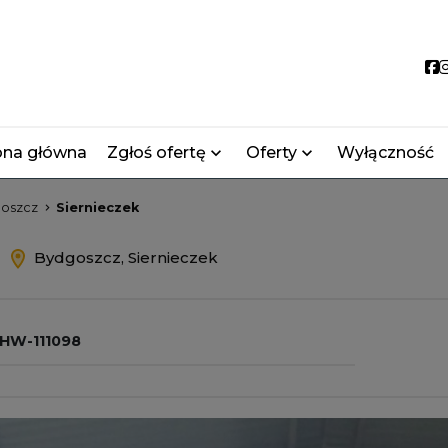
S
ona główna
Zgłoś ofertę
Oferty
Wyłączność
oszcz
Siernieczek
m
Bydgoszcz, Siernieczek
HW-111098