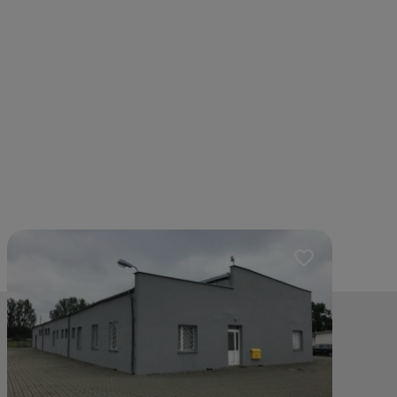
lubionych
Dodaj do ulubio