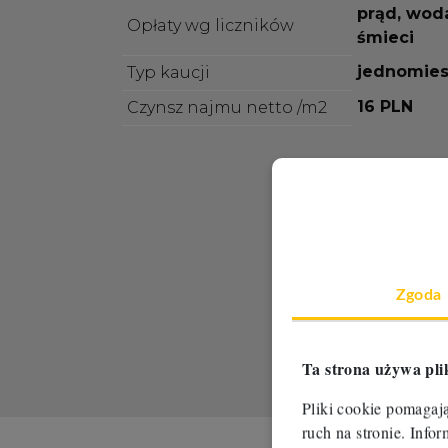
prąd, wod
Opłaty wg liczników
śmieci
jednomies
Typ kaucji
16 PLN
Czynsz najmu netto /m2
Zgoda
Ta strona używa pli
Pliki cookie pomagaj
ruch na stronie. Inf