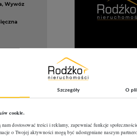
a, Wywóz
ięczna
Opis
nier
Hala magazynowa o pow
Powierzchnia magazynu 
Szczegóły
O pl
Duże bramy wjazdowe, 
Bardzo dobra lokalizacj
Cena zależna od długoś
ków cookie.
Polecam i zapraszam na
ą nam dostosować treści i reklamy, zapewniać funkcje społecznośc
Aldona Liczbińska: 667 
ormacje o Twojej aktywności mogą być udostępniane naszym partn