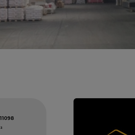
11098
²