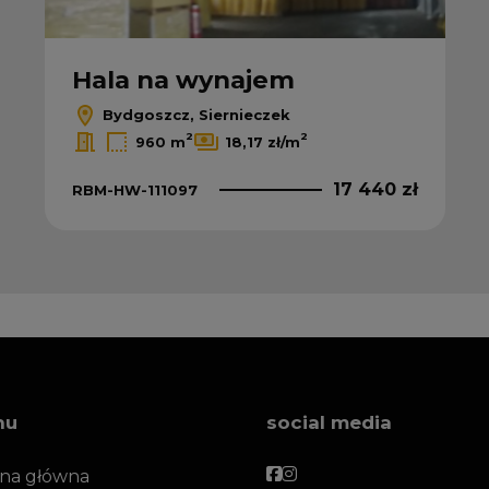
Hala na wynajem
Bydgoszcz, Siernieczek
2
2
960 m
18,17 zł/m
17 440 zł
RBM-HW-111097
nu
social media
Facebook
Facebook
ona główna