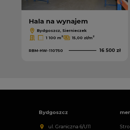
Hala na wynajem
Bydgoszcz, Siernieczek
2
2
1 100 m
15,00 zł/m
16 500 zł
RBM-HW-110750
Bydgoszcz
me
ul. Graniczna 6/U11
Str