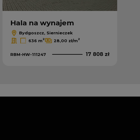
Hala na wynajem
Bydgoszcz, Siernieczek
2
2
636 m
28,00 zł/m
17 808 zł
RBM-HW-111247