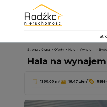
Str
Strona główna
Oferty
Hale
Wynajem
Bydg
Hala na wynaje
2
1360.00 m²
16,47 zł/m
RBM-