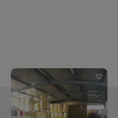
 do ulubionych
Dodaj do u