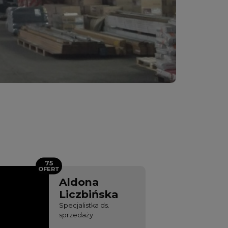
75
OFERT
Aldona
Liczbińska
Specjalistka ds.
sprzedaży