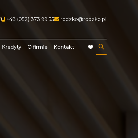
ocial link
Social link
+48 (052) 373 99 55
rodzko@rodzko.pl
Kredyty
O firmie
Kontakt
favorite