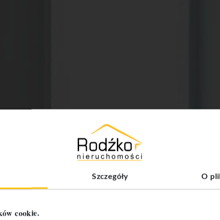
Szczegóły
O pl
ków cookie.