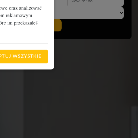
iowe oraz analizować
erom reklamowym,
óre im przekazałeś
search
SZUKAJ
PTUJ WSZYSTKIE